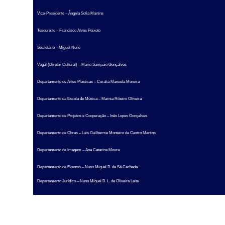
Vice-Presidente – Ângela Sofia Martins
Tesoureiro – Francisco Alves Peixoto
Secretário – Miguel Nuno
Vogal (Diretor Cultural) – Mário Sampaio Gonçalves
Departamento de Artes Plásticas – Corália Manuela Moreira
Departamento da Escola de Música – Marisa Ribeiro Oliveira
Departamento de Projetos e Cooperação – Inês Lopes Gonçalves
Departamento de Obras – Luis Guilherme Monteiro de Castro Martins
Departamento de Imagem – Ana Catarina Moura
Departamento de Eventos – Nuno Miguel B. de Sá Cachada
Departamento Jurídico – Nuno Miguel B. L. de Oliveira Leite